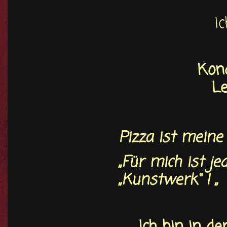
I
Kond
Le
Pizza ist meine
„Für mich ist je
„Kunstwerk“ ! „