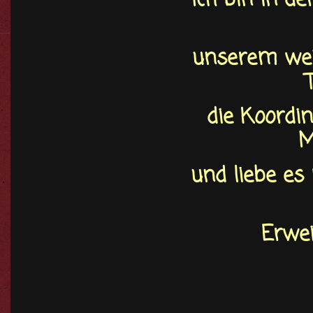
Ich bin in d
unserem weit
die Koordi
M
und liebe es
Erwei