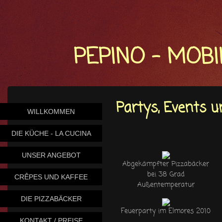
PEPINO - MOB
Partys, Events u
WILLKOMMEN
DIE KÜCHE - LA CUCINA
UNSER ANGEBOT
Abgekämpfter Pizzabäcker
bei 38 Grad
CRÊPES UND KAFFEE
Außentemperatur
DIE PIZZABÄCKER
Feuerparty im Elmores 2010
KONTAKT / PREISE